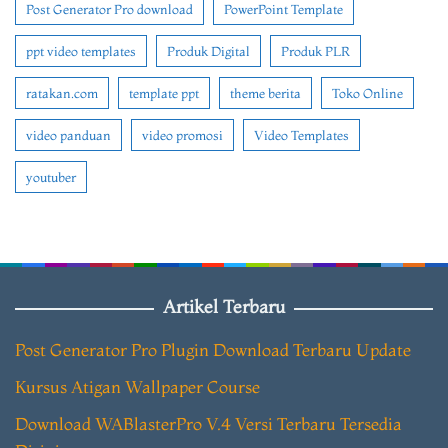
Post Generator Pro download
PowerPoint Template
ppt video templates
Produk Digital
Produk PLR
ratakan.com
template ppt
theme berita
Toko Online
video panduan
video promosi
Video Templates
youtuber
Artikel Terbaru
Post Generator Pro Plugin Download Terbaru Update
Kursus Atigan Wallpaper Course
Download WABlasterPro V.4 Versi Terbaru Tersedia