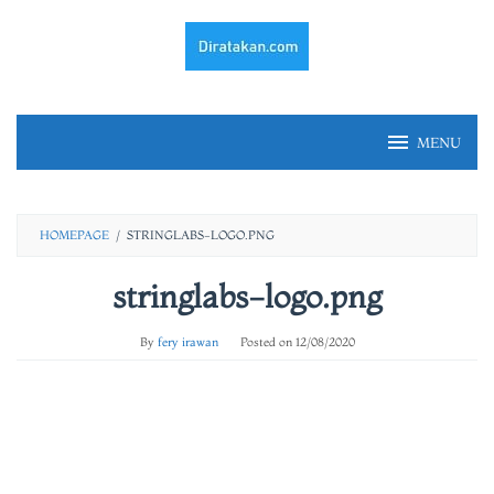
Skip
to
content
MENU
HOMEPAGE
/
STRINGLABS-LOGO.PNG
stringlabs-logo.png
By
fery irawan
Posted on
12/08/2020