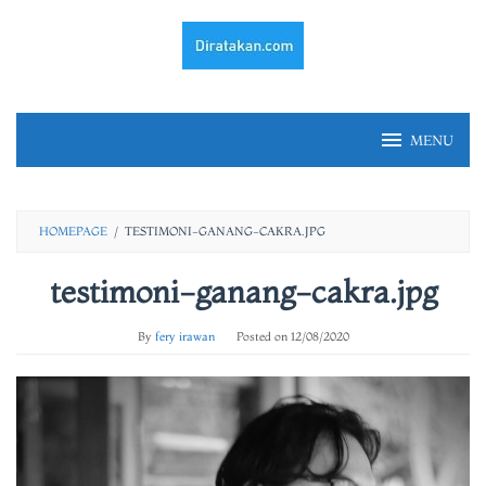
Skip
to
content
MENU
HOMEPAGE
/
TESTIMONI-GANANG-CAKRA.JPG
testimoni-ganang-cakra.jpg
By
fery irawan
Posted on
12/08/2020