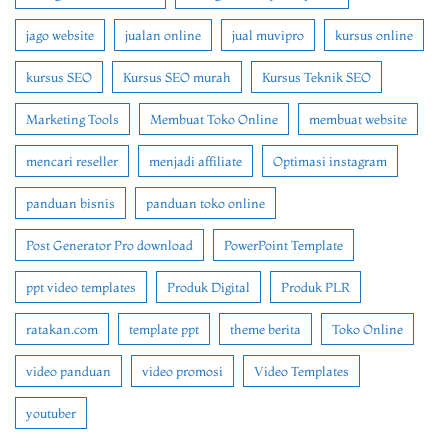
jago website
jualan online
jual muvipro
kursus online
kursus SEO
Kursus SEO murah
Kursus Teknik SEO
Marketing Tools
Membuat Toko Online
membuat website
mencari reseller
menjadi affiliate
Optimasi instagram
panduan bisnis
panduan toko online
Post Generator Pro download
PowerPoint Template
ppt video templates
Produk Digital
Produk PLR
ratakan.com
template ppt
theme berita
Toko Online
video panduan
video promosi
Video Templates
youtuber