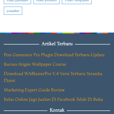
video panduan
video promosi
Video Templates
youtuber
Artikel Terbaru
Post Generator Pro Plugin Download Terbaru Update
Kursus Atigan Wallpaper Course
Download WABlasterPro V.4 Versi Terbaru Tersedia
Disini
Marketing Expert Guide Review
Kelas Online Jago Jualan Di Facebook Telah Di Buka
Kontak