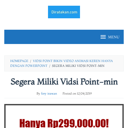
Skip
to
content
MENU
HOMEPAGE
/
VIDSI POINT BIKIN VIDEO ANIMASI KEREN HANYA
DENGAN POWERPOINT
/
SEGERA MILIKI VIDSI POINT-MIN
Segera Miliki Vidsi Point-min
By
fery irawan
Posted on
12/04/2019