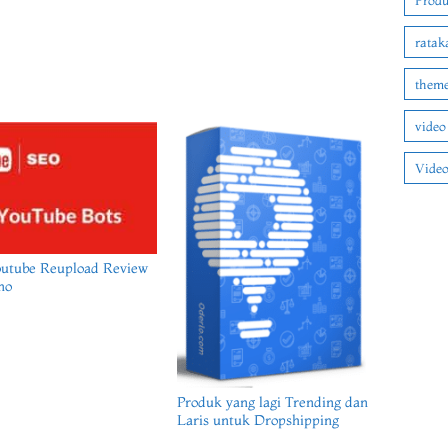
Produ
ratak
theme
video
Video
outube Reupload Review
mo
Produk yang lagi Trending dan
Laris untuk Dropshipping