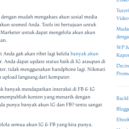
Tutor
dengan mudah mengakses akun sosial media
Video
p akun sosmed Anda. Tools ini bertujuan untuk
Muda
t Marketer untuk dapat mengelola akun akun
denga
lan.
WP Sa
 Anda gak akan ribet lagi kelola
banyak akun
Kupo
. Anda dapat update status baik di IG ataupun di
Decin
er, tidak menggunakan handphone lagi. Nikmati
Promo
n upload langsung dari komputer.
 banyak mendapatkan interaksi di FB & IG
/ mempublish konten yang menarik dengan
Backl
nda punya banyak akun IG dan FB? tentu sangat
Blogg
Eboo
elola semua akun IG & FB yang kita punya,