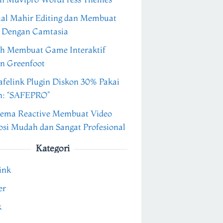
ial Mahir Editing dan Membuat
 Dengan Camtasia
h Membuat Game Interaktif
n Greenfoot
felink Plugin Diskon 30% Pakai
n: “SAFEPRO”
ema Reactive Membuat Video
si Mudah dan Sangat Profesional
Kategori
ink
er
k