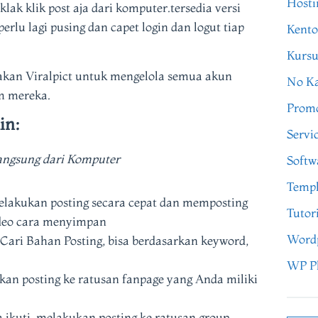
Hosti
klak klik post aja dari komputer.tersedia versi
perlu lagi pusing dan capet login dan logut tiap
Kento
Kursu
kan Viralpict untuk mengelola semua akun
No Ka
m mereka.
Prom
in:
Servi
angsung dari Komputer
Softw
Templ
elakukan posting secara cepat dan memposting
Tutor
ideo cara menyimpan
Word
 Cari Bahan Posting, bisa berdasarkan keyword,
WP P
kan posting ke ratusan fanpage yang Anda miliki
 ikuti, melakukan posting ke ratusan group