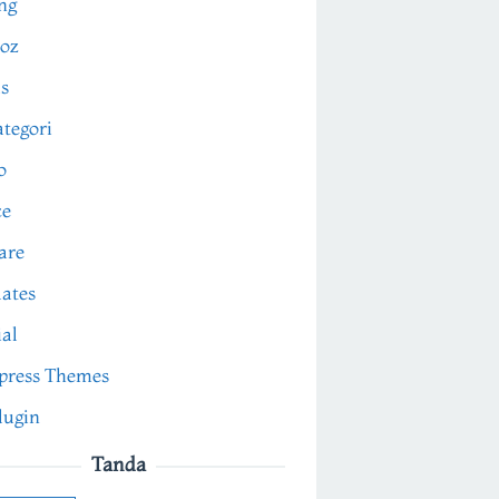
ng
oz
s
tegori
o
ce
are
ates
ial
press Themes
lugin
Tanda