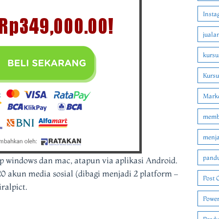
Insta
juala
kursu
Kurs
Marke
membu
menjad
pandu
op windows dan mac, atapun via aplikasi Android.
akun media sosial (dibagi menjadi 2 platform –
Post 
ralpict.
Power