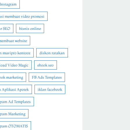
Instagram
asi membuat video promosi
ar SEO
bisnis online
membuat website
n muvipro kentooz
diskon ratakan
oad Video Magic
ebook seo
ook marketing
FB Ads Templates
 Aplikasi Apotek
iklan facebook
gram Ad Templates
gram Marketing
agram OTOMATIS