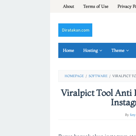
Skip
About
Terms of Use
Privacy P
to
content
Home
Hosting
Theme
HOMEPAGE
/
SOFTWARE
/
VIRALPICT T
Viralpict Tool Ant
Insta
By
fery