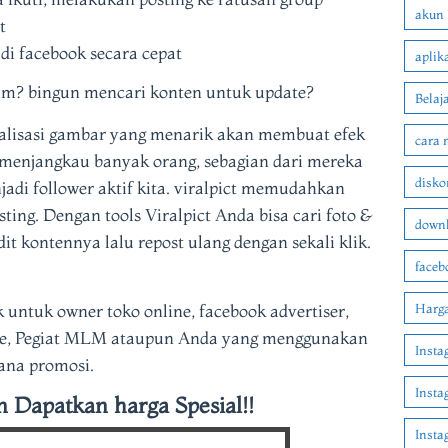
akun 
t
di facebook secara cepat
aplik
am? bingun mencari konten untuk update?
Belaj
alisasi gambar yang menarik akan membuat efek
cara 
n menjangkau banyak orang, sebagian dari mereka
disko
adi follower aktif kita. viralpict memudahkan
sting. Dengan tools Viralpict Anda bisa cari foto &
downl
dit kontennya lalu repost ulang dengan sekali klik.
faceb
k untuk owner toko online, facebook advertiser,
Harga
iate, Pegiat MLM ataupun Anda yang menggunakan
Insta
ana promosi.
Insta
n Dapatkan harga Spesial!!
Inst