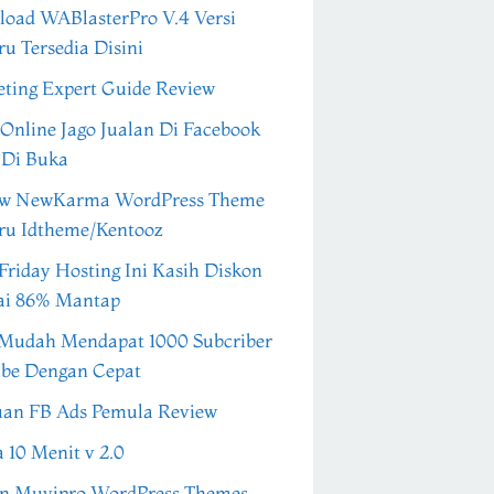
oad WABlasterPro V.4 Versi
ru Tersedia Disini
ting Expert Guide Review
 Online Jago Jualan Di Facebook
 Di Buka
ew NewKarma WordPress Theme
ru Idtheme/Kentooz
Friday Hosting Ini Kasih Diskon
ai 86% Mantap
Mudah Mendapat 1000 Subcriber
be Dengan Cepat
an FB Ads Pemula Review
a 10 Menit v 2.0
n Muvipro WordPress Themes