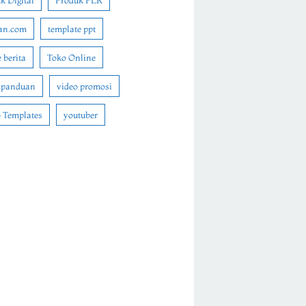
k Digital
Produk PLR
an.com
template ppt
 berita
Toko Online
 panduan
video promosi
 Templates
youtuber