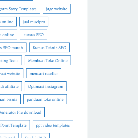
gram Story Templates
jago website
n online
jual muvipro
s online
kursus SEO
us SEO murah
Kursus Teknik SEO
ting Tools
Membuat Toko Online
at website
mencari reseller
i affiliate
Optimasi instagram
an bisnis
panduan toko online
Generator Pro download
Point Template
ppt video templates