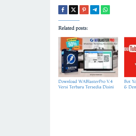
Related posts:
Download WABlasterPro V.4
Bot Y
Versi Terbaru Tersedia Disini
& De