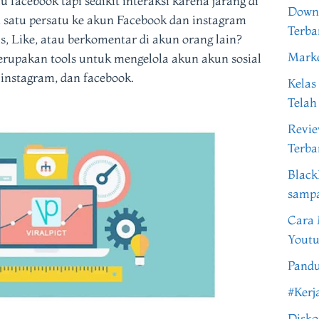
facebook tapi sedikit interaksi karena jarang di
Downl
in satu persatu ke akun Facebook dan instagram
Terba
s, Like, atau berkomentar di akun orang lain?
Marke
merupakan tools untuk mengelola akun akun sosial
instagram, dan facebook.
Kelas
Telah
Revi
Terba
Black
samp
Cara 
Youtu
Pandu
#Kerj
Disko