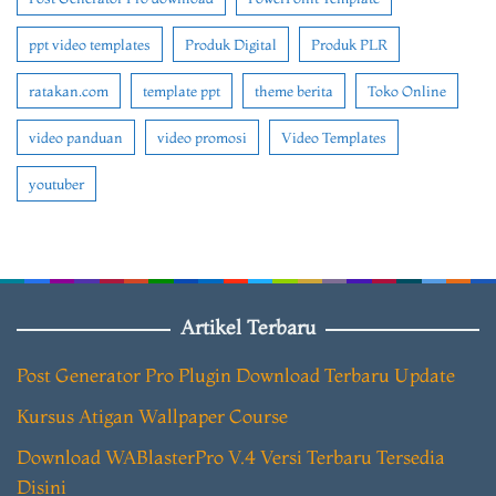
ppt video templates
Produk Digital
Produk PLR
ratakan.com
template ppt
theme berita
Toko Online
video panduan
video promosi
Video Templates
youtuber
Artikel Terbaru
Post Generator Pro Plugin Download Terbaru Update
Kursus Atigan Wallpaper Course
Download WABlasterPro V.4 Versi Terbaru Tersedia
Disini