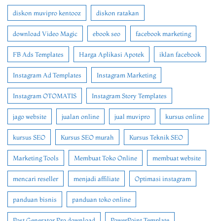
diskon muvipro kentooz
diskon ratakan
download Video Magic
ebook seo
facebook marketing
FB Ads Templates
Harga Aplikasi Apotek
iklan facebook
Instagram Ad Templates
Instagram Marketing
Instagram OTOMATIS
Instagram Story Templates
jago website
jualan online
jual muvipro
kursus online
kursus SEO
Kursus SEO murah
Kursus Teknik SEO
Marketing Tools
Membuat Toko Online
membuat website
mencari reseller
menjadi affiliate
Optimasi instagram
panduan bisnis
panduan toko online
Post Generator Pro download
PowerPoint Template