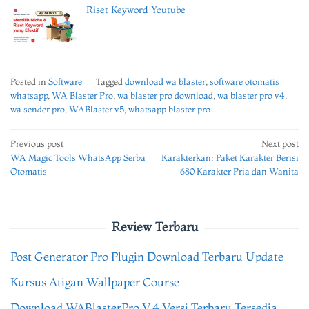
Riset Keyword Youtube
Posted in
Software
Tagged
download wa blaster
,
software otomatis
whatsapp
,
WA Blaster Pro
,
wa blaster pro download
,
wa blaster pro v4
,
wa sender pro
,
WABlaster v5
,
whatsapp blaster pro
Post
Previous post
Next post
WA Magic Tools WhatsApp Serba
Karakterkan: Paket Karakter Berisi
navigation
Otomatis
680 Karakter Pria dan Wanita
Review Terbaru
Post Generator Pro Plugin Download Terbaru Update
Kursus Atigan Wallpaper Course
Download WABlasterPro V.4 Versi Terbaru Tersedia