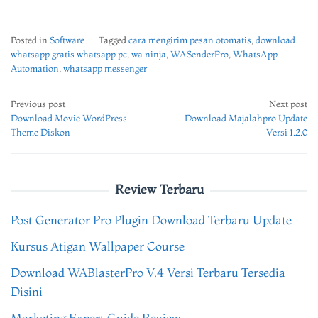
Posted in
Software
Tagged
cara mengirim pesan otomatis
,
download
whatsapp gratis whatsapp pc
,
wa ninja
,
WASenderPro
,
WhatsApp
Automation
,
whatsapp messenger
Post
Previous post
Next post
Download Movie WordPress
Download Majalahpro Update
navigation
Theme Diskon
Versi 1.2.0
Review Terbaru
Post Generator Pro Plugin Download Terbaru Update
Kursus Atigan Wallpaper Course
Download WABlasterPro V.4 Versi Terbaru Tersedia
Disini
Marketing Expert Guide Review