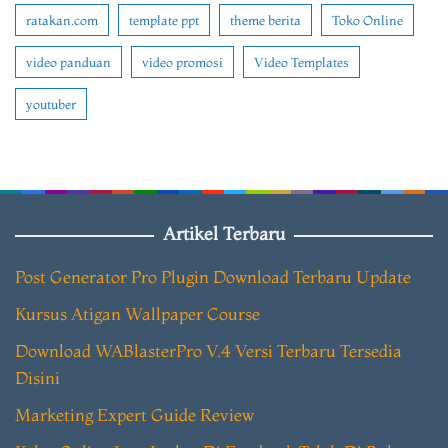
ratakan.com
template ppt
theme berita
Toko Online
video panduan
video promosi
Video Templates
youtuber
Artikel Terbaru
Post Generator Pro Plugin Download Terbaru Update
Kursus Atigan Wallpaper Course
Download WABlasterPro V.4 Versi Terbaru Tersedia
Disini
Marketing Expert Guide Review