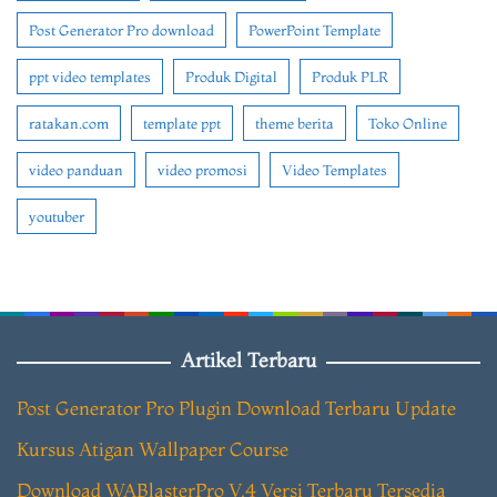
Post Generator Pro download
PowerPoint Template
ppt video templates
Produk Digital
Produk PLR
ratakan.com
template ppt
theme berita
Toko Online
video panduan
video promosi
Video Templates
youtuber
Artikel Terbaru
Post Generator Pro Plugin Download Terbaru Update
Kursus Atigan Wallpaper Course
Download WABlasterPro V.4 Versi Terbaru Tersedia