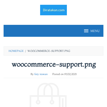
Skip
to
content
MENU
HOMEPAGE
/
WOOCOMMERCE-SUPPORT.PNG
woocommerce-support.png
By
fery irawan
Posted on
19/02/2021