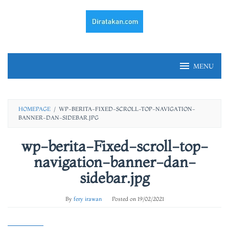
Skip
to
content
MENU
HOMEPAGE
/
WP-BERITA-FIXED-SCROLL-TOP-NAVIGATION-
BANNER-DAN-SIDEBAR.JPG
wp-berita-Fixed-scroll-top-
navigation-banner-dan-
sidebar.jpg
By
fery irawan
Posted on
19/02/2021