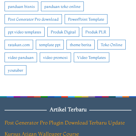
panduan bisnis
panduan toko online
Post Generator Pro download
PowerPoint Template
ppt video templates
Produk Digital
Produk PLR
ratakan.com
template ppt
theme berita
Toko Online
video panduan
video promosi
Video Templates
youtuber
Artikel Terbaru
Post Generator Pro Plugin Download Terbaru Update
Kursus Atigan Wallpaper Course