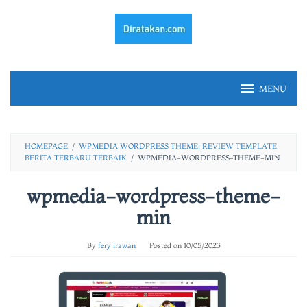
Skip
to
content
MENU
HOMEPAGE
/
WPMEDIA WORDPRESS THEME: REVIEW TEMPLATE
BERITA TERBARU TERBAIK
/
WPMEDIA-WORDPRESS-THEME-MIN
wpmedia-wordpress-theme-
min
By
fery irawan
Posted on
10/05/2023