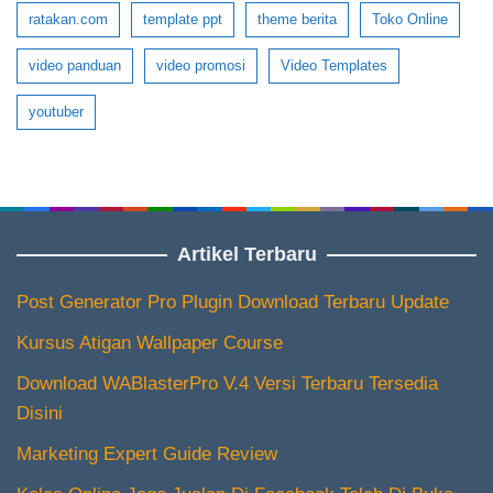
ratakan.com
template ppt
theme berita
Toko Online
video panduan
video promosi
Video Templates
youtuber
Artikel Terbaru
Post Generator Pro Plugin Download Terbaru Update
Kursus Atigan Wallpaper Course
Download WABlasterPro V.4 Versi Terbaru Tersedia
Disini
Marketing Expert Guide Review