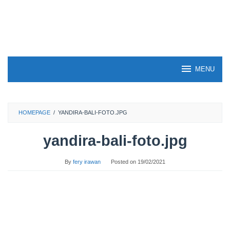
Skip
to
content
MENU
HOMEPAGE
/
YANDIRA-BALI-FOTO.JPG
yandira-bali-foto.jpg
By
fery irawan
Posted on
19/02/2021