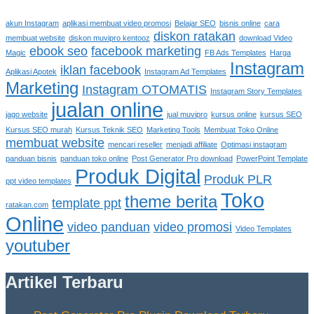
akun Instagram
aplikasi membuat video promosi
Belajar SEO
bisnis online
cara
diskon ratakan
membuat website
diskon muvipro kentooz
download Video
ebook seo
facebook marketing
Magic
FB Ads Templates
Harga
Instagram
iklan facebook
Aplikasi Apotek
Instagram Ad Templates
Marketing
Instagram OTOMATIS
Instagram Story Templates
jualan online
jago website
jual muvipro
kursus online
kursus SEO
Kursus SEO murah
Kursus Teknik SEO
Marketing Tools
Membuat Toko Online
membuat website
mencari reseller
menjadi affiliate
Optimasi instagram
panduan bisnis
panduan toko online
Post Generator Pro download
PowerPoint Template
Produk Digital
Produk PLR
ppt video templates
Toko
theme berita
template ppt
ratakan.com
Online
video panduan
video promosi
Video Templates
youtuber
Artikel Terbaru