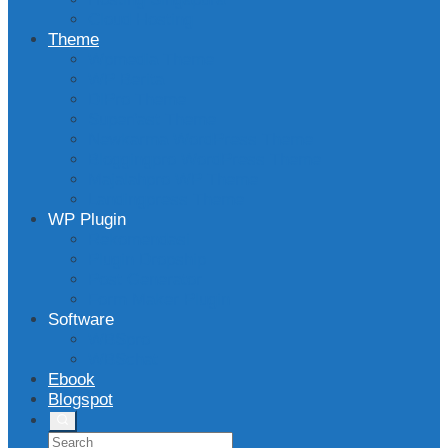
Cloud Hosting
Theme
Wpmedia Theme
WP Berita
DlPro Theme
Superfast Theme
Newkarma WordPress Theme
Bloggingpro WordPress Theme
Majalahpro WP Theme
Landingpress Theme
WP Plugin
Rekomendasi
Plugin Dropship
Post Generator
Form Maker Plugin
Software
WBSpro
WBSchat
Ebook
Blogspot