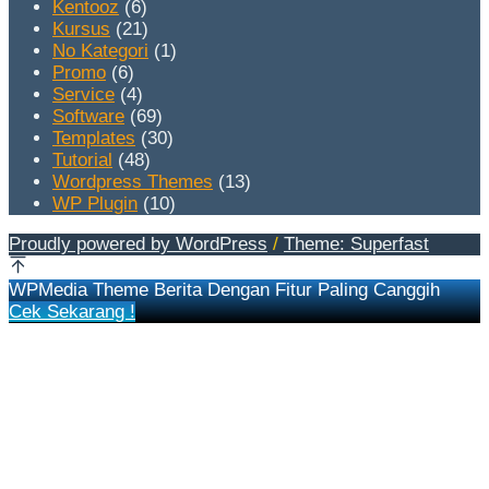
Kentooz
(6)
Kursus
(21)
No Kategori
(1)
Promo
(6)
Service
(4)
Software
(69)
Templates
(30)
Tutorial
(48)
Wordpress Themes
(13)
WP Plugin
(10)
Proudly powered by WordPress
/
Theme: Superfast
WPMedia Theme Berita Dengan Fitur Paling Canggih
Cek Sekarang !