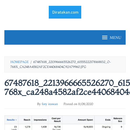
Skip
to
content
MENU
HOMEPAGE
/
67487618_2213966665526270_61555222178168832_O-
768X_CA248A4582AF2CE44068404C92A79960.JPG
67487618_2213966665526270_615
768x_ca248a4582af2ce44068404c
By
fery irawan
Posted on
11/08/2020