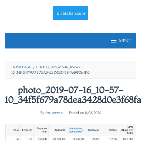
Skip
to
content
MENU
HOMEPAGE
/
PHOTO_2019-07-16_10-57-
10_34F5F679A78DEA3428D0E3F68FA49F06.JPG
photo_2019-07-16_10-57-
10_34f5f679a78dea3428d0e3f68fa
By
fery irawan
Posted on
11/08/2020