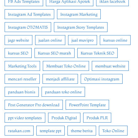
FB Ads Templates
Harga Aplikasi Apotek
iklan facebook
Instagram Ad Templates
Instagram Marketing
Instagram OTOMATIS
Instagram Story Templates
jago website
jualan online
jual muvipro
kursus online
kursus SEO
Kursus SEO murah
Kursus Teknik SEO
Marketing Tools
Membuat Toko Online
membuat website
mencari reseller
menjadi affiliate
Optimasi instagram
panduan bisnis
panduan toko online
Post Generator Pro download
PowerPoint Template
ppt video templates
Produk Digital
Produk PLR
ratakan.com
template ppt
theme berita
Toko Online