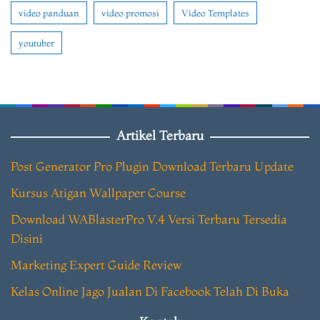
video panduan
video promosi
Video Templates
youtuber
Artikel Terbaru
Post Generator Pro Plugin Download Terbaru Update
Kursus Atigan Wallpaper Course
Download WABlasterPro V.4 Versi Terbaru Tersedia
Disini
Marketing Expert Guide Review
Kelas Online Jago Jualan Di Facebook Telah Di Buka