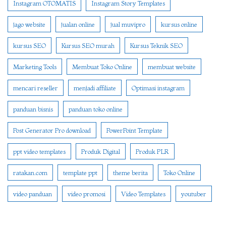
Instagram OTOMATIS
Instagram Story Templates
jago website
jualan online
jual muvipro
kursus online
kursus SEO
Kursus SEO murah
Kursus Teknik SEO
Marketing Tools
Membuat Toko Online
membuat website
mencari reseller
menjadi affiliate
Optimasi instagram
panduan bisnis
panduan toko online
Post Generator Pro download
PowerPoint Template
ppt video templates
Produk Digital
Produk PLR
ratakan.com
template ppt
theme berita
Toko Online
video panduan
video promosi
Video Templates
youtuber