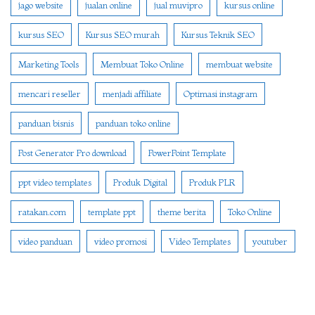
jago website
jualan online
jual muvipro
kursus online
kursus SEO
Kursus SEO murah
Kursus Teknik SEO
Marketing Tools
Membuat Toko Online
membuat website
mencari reseller
menjadi affiliate
Optimasi instagram
panduan bisnis
panduan toko online
Post Generator Pro download
PowerPoint Template
ppt video templates
Produk Digital
Produk PLR
ratakan.com
template ppt
theme berita
Toko Online
video panduan
video promosi
Video Templates
youtuber