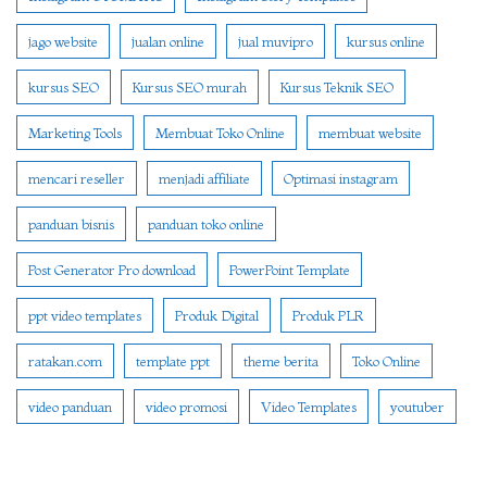
jago website
jualan online
jual muvipro
kursus online
kursus SEO
Kursus SEO murah
Kursus Teknik SEO
Marketing Tools
Membuat Toko Online
membuat website
mencari reseller
menjadi affiliate
Optimasi instagram
panduan bisnis
panduan toko online
Post Generator Pro download
PowerPoint Template
ppt video templates
Produk Digital
Produk PLR
ratakan.com
template ppt
theme berita
Toko Online
video panduan
video promosi
Video Templates
youtuber