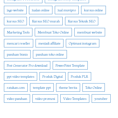
jago website
jualan online
jual muvipro
kursus online
kursus SEO
Kursus SEO murah
Kursus Teknik SEO
Marketing Tools
Membuat Toko Online
membuat website
mencari reseller
menjadi affiliate
Optimasi instagram
panduan bisnis
panduan toko online
Post Generator Pro download
PowerPoint Template
ppt video templates
Produk Digital
Produk PLR
ratakan.com
template ppt
theme berita
Toko Online
video panduan
video promosi
Video Templates
youtuber