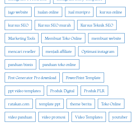
jago website
jualan online
jual muvipro
kursus online
kursus SEO
Kursus SEO murah
Kursus Teknik SEO
Marketing Tools
Membuat Toko Online
membuat website
mencari reseller
menjadi affiliate
Optimasi instagram
panduan bisnis
panduan toko online
Post Generator Pro download
PowerPoint Template
ppt video templates
Produk Digital
Produk PLR
ratakan.com
template ppt
theme berita
Toko Online
video panduan
video promosi
Video Templates
youtuber