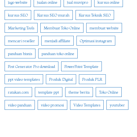
jago website
jualan online
jual muvipro
kursus online
kursus SEO
Kursus SEO murah
Kursus Teknik SEO
Marketing Tools
Membuat Toko Online
membuat website
mencari reseller
menjadi affiliate
Optimasi instagram
panduan bisnis
panduan toko online
Post Generator Pro download
PowerPoint Template
ppt video templates
Produk Digital
Produk PLR
ratakan.com
template ppt
theme berita
Toko Online
video panduan
video promosi
Video Templates
youtuber