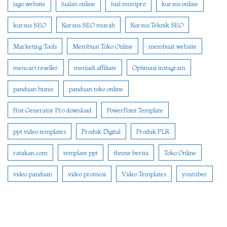
jago website
jualan online
jual muvipro
kursus online
kursus SEO
Kursus SEO murah
Kursus Teknik SEO
Marketing Tools
Membuat Toko Online
membuat website
mencari reseller
menjadi affiliate
Optimasi instagram
panduan bisnis
panduan toko online
Post Generator Pro download
PowerPoint Template
ppt video templates
Produk Digital
Produk PLR
ratakan.com
template ppt
theme berita
Toko Online
video panduan
video promosi
Video Templates
youtuber