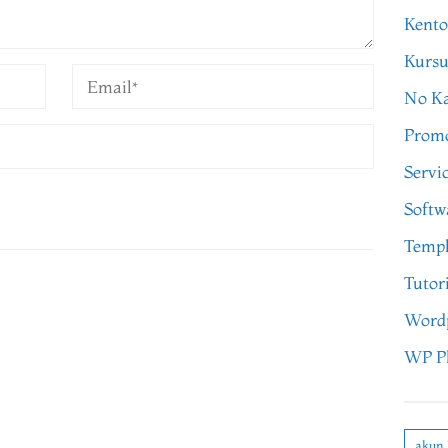
Kento
Kursu
No Ka
Prom
Servi
Softw
Templ
Tutor
Word
WP P
akun 