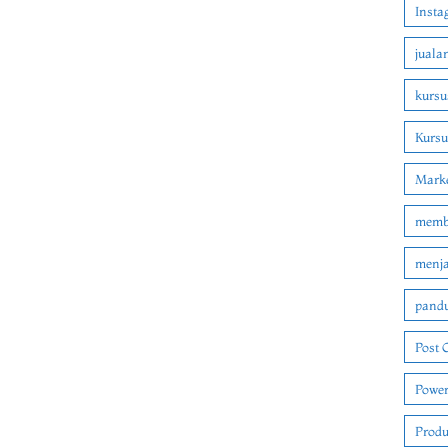
Insta
juala
kursu
Kurs
Marke
membu
menjad
pandu
Post 
Power
Produ