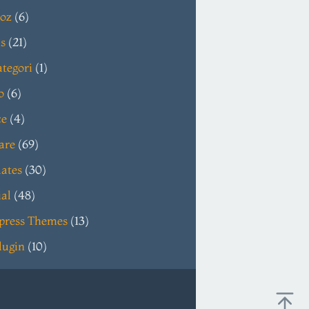
oz
(6)
s
(21)
tegori
(1)
o
(6)
ce
(4)
are
(69)
ates
(30)
ial
(48)
press Themes
(13)
lugin
(10)