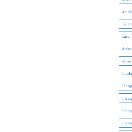
aplik
Belaj
cara 
disko
downl
faceb
Harga
Insta
Insta
Inst