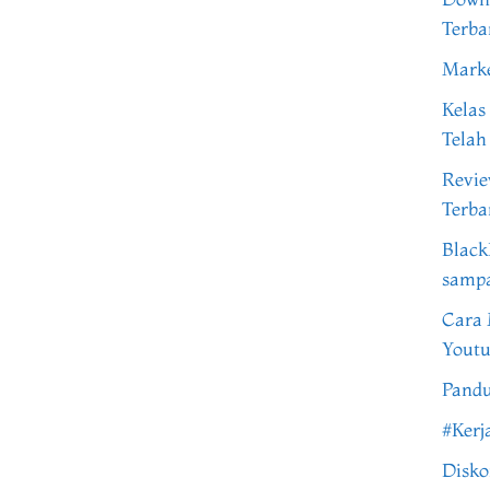
Terba
Marke
Kelas
Telah
Revi
Terba
Black
samp
Cara 
Youtu
Pandu
#Kerj
Disko