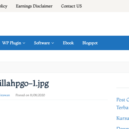
olicy
Earnings Disclaimer
Contact US
WP Plugin
Software
Ebook
Blogspot
illahpgo-1.jpg
 irawan
Posted on
11/08/2020
Post 
Terba
Kursu
Downl