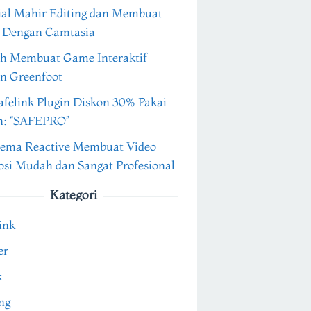
ial Mahir Editing dan Membuat
 Dengan Camtasia
h Membuat Game Interaktif
n Greenfoot
felink Plugin Diskon 30% Pakai
n: “SAFEPRO”
ema Reactive Membuat Video
si Mudah dan Sangat Profesional
Kategori
ink
er
k
ng