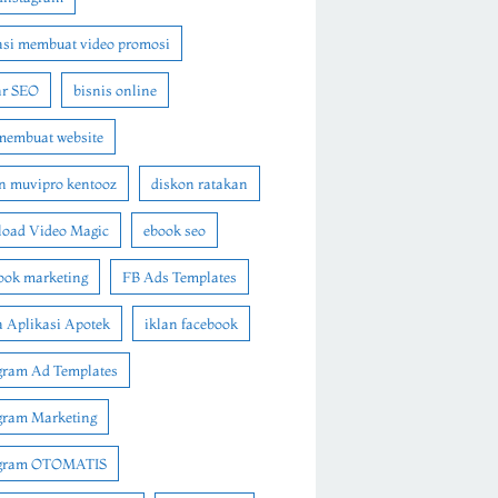
asi membuat video promosi
ar SEO
bisnis online
membuat website
n muvipro kentooz
diskon ratakan
oad Video Magic
ebook seo
ook marketing
FB Ads Templates
 Aplikasi Apotek
iklan facebook
gram Ad Templates
gram Marketing
agram OTOMATIS