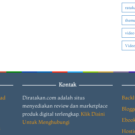
ratak
theme
video
Video
Kontak
oad
Diratakan.com adalah situs
Backl
menyediakan review dan marketplace
Blogg
produk digital terlengkap.
Klik Disini
Eboo
Untuk Menghubungi
i
Hosti