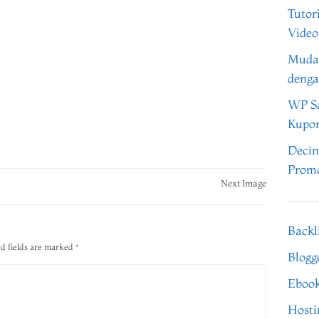
Tutor
Video
Muda
denga
WP Sa
Kupo
Decin
Promo
Next Image
Backl
d fields are marked
*
Blogg
Eboo
Hosti