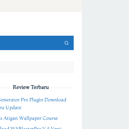
Review Terbaru
Generator Pro Plugin Download
ru Update
s Atigan Wallpaper Course
oad WABlasterPro V.4 Versi