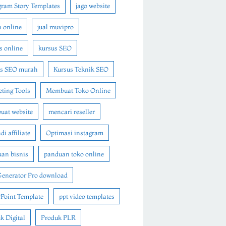
gram Story Templates
jago website
n online
jual muvipro
s online
kursus SEO
us SEO murah
Kursus Teknik SEO
ting Tools
Membuat Toko Online
at website
mencari reseller
i affiliate
Optimasi instagram
an bisnis
panduan toko online
Generator Pro download
Point Template
ppt video templates
k Digital
Produk PLR