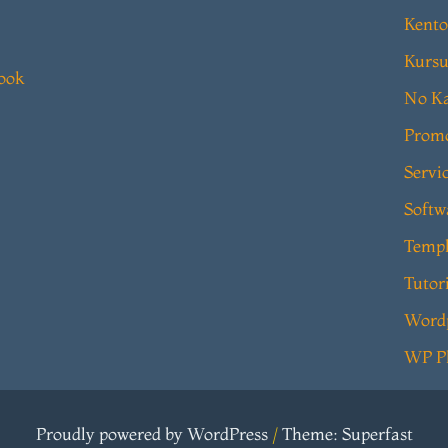
Kento
Kursu
book
No Ka
Prom
Servi
Softw
Templ
Tutor
Word
WP P
Proudly powered by WordPress
/
Theme: Superfast