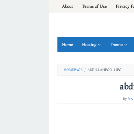
Skip
About
Terms of Use
Privacy P
to
content
Home
Hosting
Theme
HOMEPAGE
/
ABDILLAHPGO-1.JPG
abd
By
fery