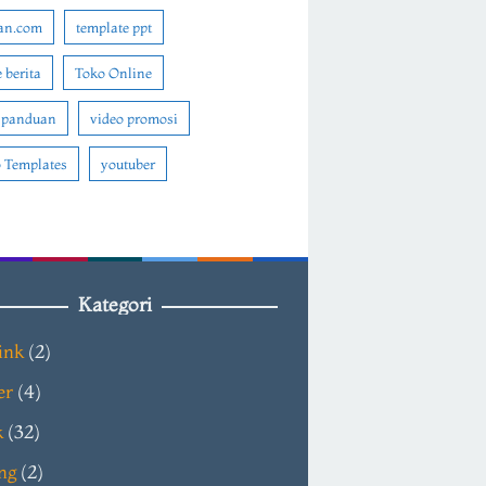
an.com
template ppt
 berita
Toko Online
 panduan
video promosi
 Templates
youtuber
Kategori
ink
(2)
er
(4)
k
(32)
ng
(2)