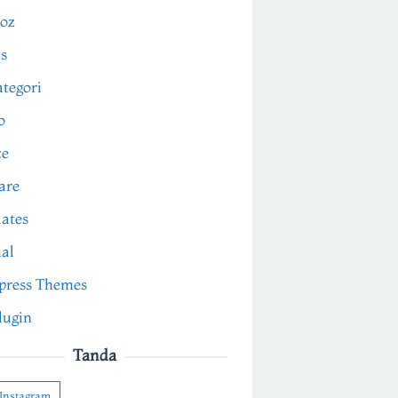
oz
s
tegori
o
ce
are
ates
ial
press Themes
lugin
Tanda
Instagram