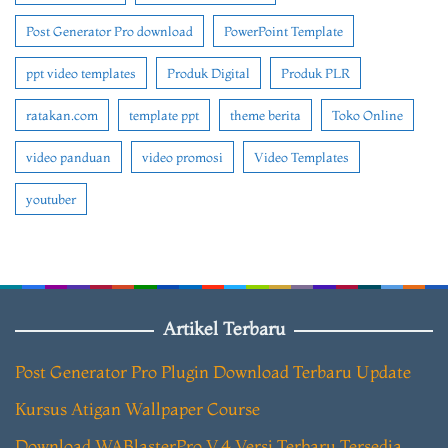
Post Generator Pro download
PowerPoint Template
ppt video templates
Produk Digital
Produk PLR
ratakan.com
template ppt
theme berita
Toko Online
video panduan
video promosi
Video Templates
youtuber
Artikel Terbaru
Post Generator Pro Plugin Download Terbaru Update
Kursus Atigan Wallpaper Course
Download WABlasterPro V.4 Versi Terbaru Tersedia