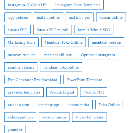
Instagram OTOMATIS
Instagram Story Templates
jago website
jualan online
jual muvipro
kursus online
kursus SEO
Kursus SEO murah
Kursus Teknik SEO
Marketing Tools
Membuat Toko Online
membuat website
mencari reseller
menjadi affiliate
Optimasi instagram
panduan bisnis
panduan toko online
Post Generator Pro download
PowerPoint Template
ppt video templates
Produk Digital
Produk PLR
ratakan.com
template ppt
theme berita
Toko Online
video panduan
video promosi
Video Templates
youtuber