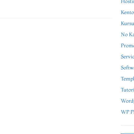
Hosti
Kento
Kursu
No Ka
Prom
Servi
Softw
Templ
Tutor
Word
WP P