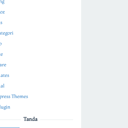
ng
oz
s
tegori
o
ce
are
ates
ial
press Themes
lugin
Tanda