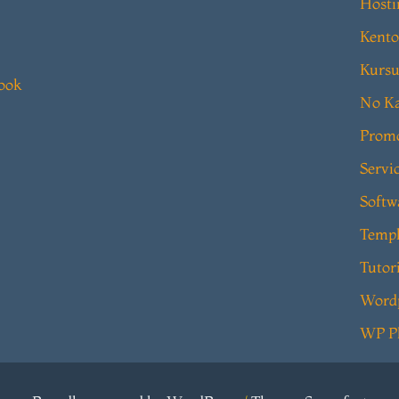
Hosti
Kento
Kursu
book
No Ka
Prom
Servi
Softw
Templ
Tutor
Word
WP P