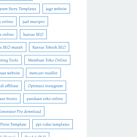
gram Story Templates
jago website
n online
jual muvipro
s online
kursus SEO
us SEO murah
Kursus Teknik SEO
ting Tools
Membuat Toko Online
at website
mencari reseller
i affiliate
Optimasi instagram
an bisnis
panduan toko online
Generator Pro download
Point Template
ppt video templates