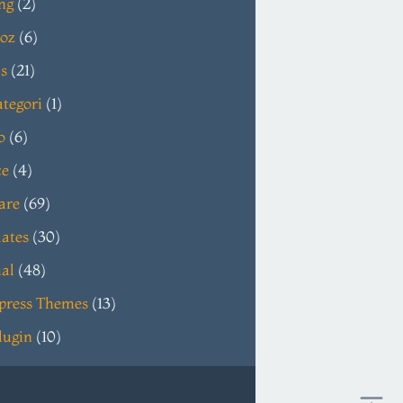
ng
(2)
oz
(6)
s
(21)
tegori
(1)
o
(6)
ce
(4)
are
(69)
ates
(30)
ial
(48)
press Themes
(13)
lugin
(10)