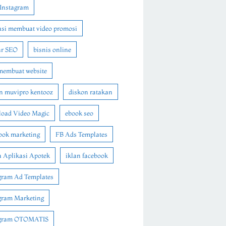
Instagram
asi membuat video promosi
ar SEO
bisnis online
membuat website
n muvipro kentooz
diskon ratakan
oad Video Magic
ebook seo
ook marketing
FB Ads Templates
 Aplikasi Apotek
iklan facebook
gram Ad Templates
gram Marketing
agram OTOMATIS