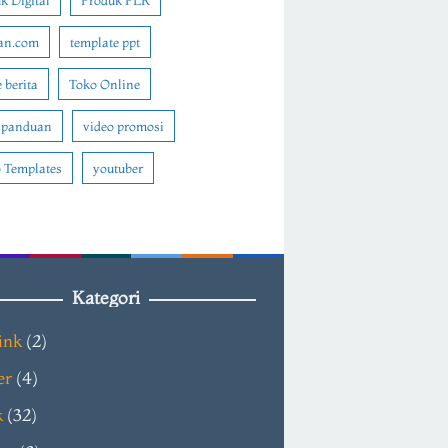
k Digital
Produk PLR
an.com
template ppt
 berita
Toko Online
 panduan
video promosi
 Templates
youtuber
Kategori
ink
(2)
er
(4)
k
(32)