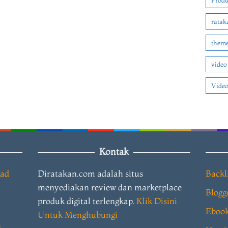
Produ
ratak
theme
video
Video
Kontak
oad
Diratakan.com adalah situs
Backl
menyediakan review dan marketplace
Blogg
produk digital terlengkap.
Klik Disini
Eboo
Untuk Menghubungi
i