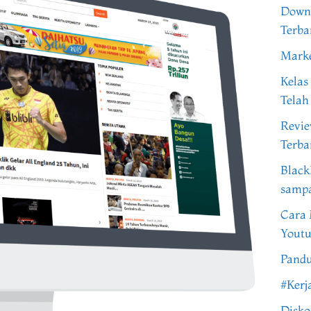
Downl
Terba
Marke
Kelas
Telah
Revi
Terba
Black
samp
Cara 
Youtu
Pandu
#Kerj
Disko