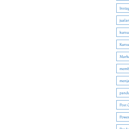
Insta
juala
kursu
Kurs
Marke
membu
menjad
pandu
Post 
Power