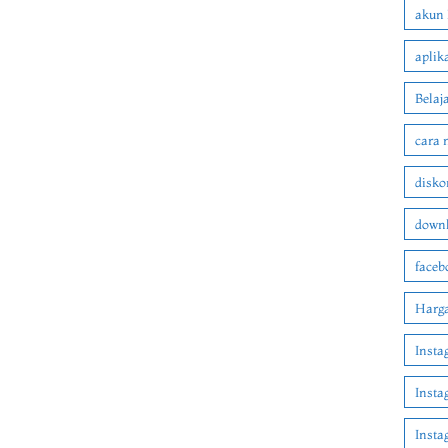
akun 
aplik
Belaj
cara 
disko
downl
faceb
Harga
Insta
Insta
Inst