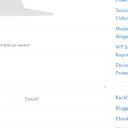
Tutor
Video
Muda
denga
d fields are marked
*
WP Sa
Kupo
Decin
Promo
Backl
Blogg
Eboo