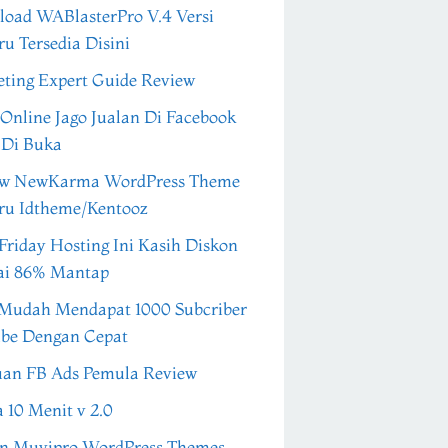
oad WABlasterPro V.4 Versi
ru Tersedia Disini
ting Expert Guide Review
 Online Jago Jualan Di Facebook
 Di Buka
ew NewKarma WordPress Theme
ru Idtheme/Kentooz
Friday Hosting Ini Kasih Diskon
ai 86% Mantap
Mudah Mendapat 1000 Subcriber
be Dengan Cepat
an FB Ads Pemula Review
a 10 Menit v 2.0
n Muvipro WordPress Themes