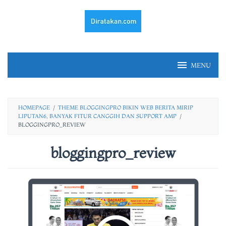
Skip
to
content
MENU
HOMEPAGE
/
THEME BLOGGINGPRO BIKIN WEB BERITA MIRIP
LIPUTAN6, BANYAK FITUR CANGGIH DAN SUPPORT AMP
/
BLOGGINGPRO_REVIEW
bloggingpro_review
By
fery
irawan
Posted
on
21/03/2021