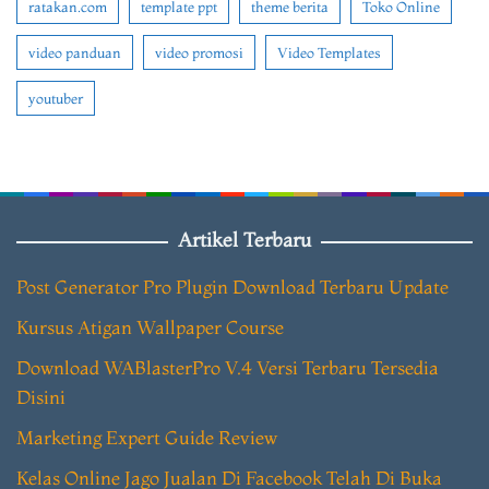
ratakan.com
template ppt
theme berita
Toko Online
video panduan
video promosi
Video Templates
youtuber
Artikel Terbaru
Post Generator Pro Plugin Download Terbaru Update
Kursus Atigan Wallpaper Course
Download WABlasterPro V.4 Versi Terbaru Tersedia
Disini
Marketing Expert Guide Review
Kelas Online Jago Jualan Di Facebook Telah Di Buka