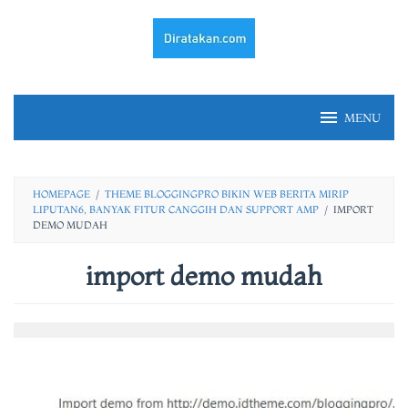
Skip
to
content
MENU
HOMEPAGE
/
THEME BLOGGINGPRO BIKIN WEB BERITA MIRIP
LIPUTAN6, BANYAK FITUR CANGGIH DAN SUPPORT AMP
/
IMPORT
DEMO MUDAH
import demo mudah
By
fery
irawan
Posted
on
21/03/2021