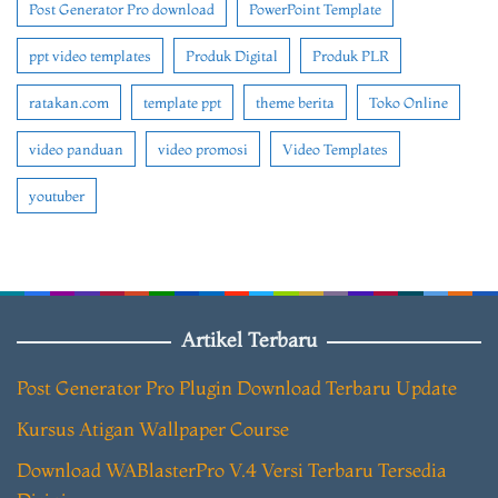
Post Generator Pro download
PowerPoint Template
ppt video templates
Produk Digital
Produk PLR
ratakan.com
template ppt
theme berita
Toko Online
video panduan
video promosi
Video Templates
youtuber
Artikel Terbaru
Post Generator Pro Plugin Download Terbaru Update
Kursus Atigan Wallpaper Course
Download WABlasterPro V.4 Versi Terbaru Tersedia