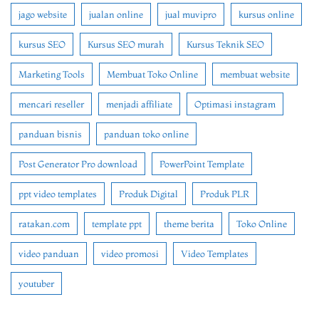
jago website
jualan online
jual muvipro
kursus online
kursus SEO
Kursus SEO murah
Kursus Teknik SEO
Marketing Tools
Membuat Toko Online
membuat website
mencari reseller
menjadi affiliate
Optimasi instagram
panduan bisnis
panduan toko online
Post Generator Pro download
PowerPoint Template
ppt video templates
Produk Digital
Produk PLR
ratakan.com
template ppt
theme berita
Toko Online
video panduan
video promosi
Video Templates
youtuber