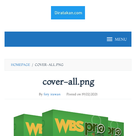
Skip
to
content
MENU
HOMEPAGE
/
COVER-ALL.PNG
cover-all.png
By
fery irawan
Posted on
19/02/2021