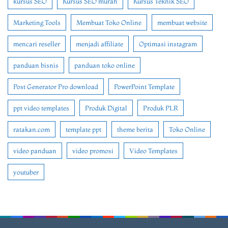
kursus SEO
Kursus SEO murah
Kursus Teknik SEO
Marketing Tools
Membuat Toko Online
membuat website
mencari reseller
menjadi affiliate
Optimasi instagram
panduan bisnis
panduan toko online
Post Generator Pro download
PowerPoint Template
ppt video templates
Produk Digital
Produk PLR
ratakan.com
template ppt
theme berita
Toko Online
video panduan
video promosi
Video Templates
youtuber