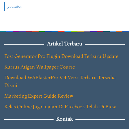
youtuber
Artikel Terbaru
Post Generator Pro Plugin Download Terbaru Update
Kursus Atigan Wallpaper Course
Download WABlasterPro V.4 Versi Terbaru Tersedia
Disini
Marketing Expert Guide Review
Kelas Online Jago Jualan Di Facebook Telah Di Buka
Kontak