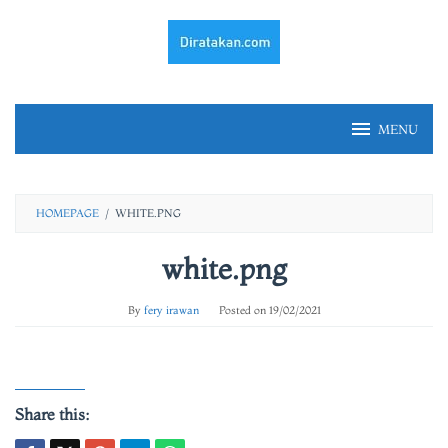
Skip
to
content
MENU
HOMEPAGE
/
WHITE.PNG
white.png
By
fery irawan
Posted on
19/02/2021
Share this: