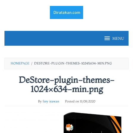
Skip
to
content
MENU
HOMEPAGE
/
DESTORE-PLUGIN-THEMES-1024X634-MIN.PNG
DeStore-plugin-themes-
1024×634-min.png
By
fery irawan
Posted on
11/08/2020