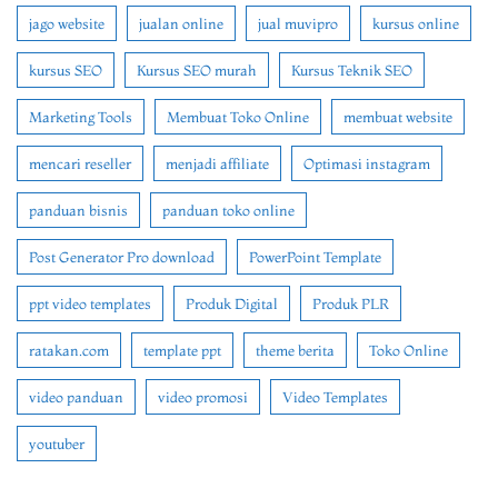
jago website
jualan online
jual muvipro
kursus online
kursus SEO
Kursus SEO murah
Kursus Teknik SEO
Marketing Tools
Membuat Toko Online
membuat website
mencari reseller
menjadi affiliate
Optimasi instagram
panduan bisnis
panduan toko online
Post Generator Pro download
PowerPoint Template
ppt video templates
Produk Digital
Produk PLR
ratakan.com
template ppt
theme berita
Toko Online
video panduan
video promosi
Video Templates
youtuber