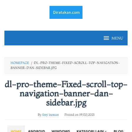
Skip
to
content
MENU
HOMEPAGE
/
DL-PRO-THEME-FIXED-SCROLL-TOP-NAVIGATION-
BANNER-DAN-SIDEBAR.JPG
dl-pro-theme-Fixed-scroll-top-
navigation-banner-dan-
sidebar.jpg
By
fery irawan
Posted on
19/02/2021