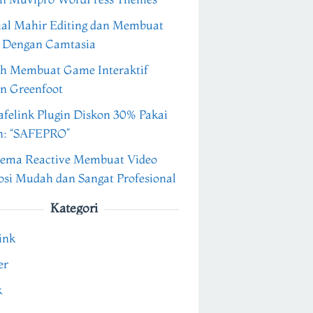
ial Mahir Editing dan Membuat
 Dengan Camtasia
h Membuat Game Interaktif
n Greenfoot
felink Plugin Diskon 30% Pakai
n: “SAFEPRO”
ema Reactive Membuat Video
si Mudah dan Sangat Profesional
Kategori
ink
er
k