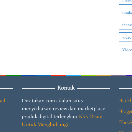
Produ
ratak
theme
video
Video
Kontak
oad
Diratakan.com adalah situs
Backl
menyediakan review dan marketplace
Blogg
produk digital terlengkap.
Klik Disini
Eboo
Untuk Menghubungi
i