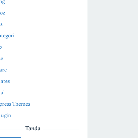
ng
oz
s
tegori
o
ce
are
ates
ial
press Themes
lugin
Tanda