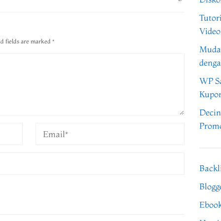
Tutor
Video
d fields are marked
*
Muda
denga
WP Sa
Kupo
Decin
Promo
Backl
Blogg
Eboo