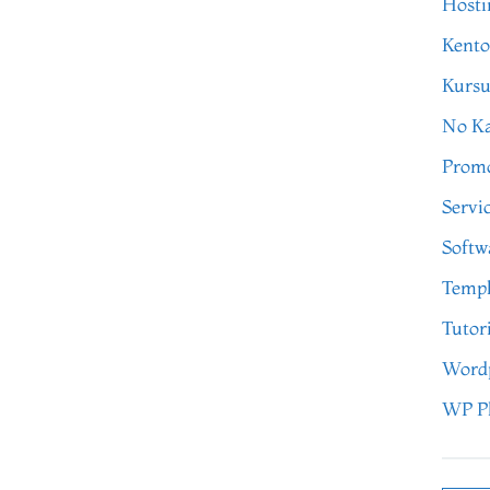
Hosti
Kento
Kursu
No Ka
Prom
Servi
Softw
Templ
Tutor
Word
WP P