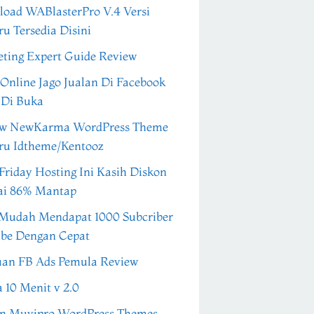
oad WABlasterPro V.4 Versi
ru Tersedia Disini
ting Expert Guide Review
 Online Jago Jualan Di Facebook
 Di Buka
ew NewKarma WordPress Theme
ru Idtheme/Kentooz
Friday Hosting Ini Kasih Diskon
ai 86% Mantap
Mudah Mendapat 1000 Subcriber
be Dengan Cepat
an FB Ads Pemula Review
a 10 Menit v 2.0
n Muvipro WordPress Themes