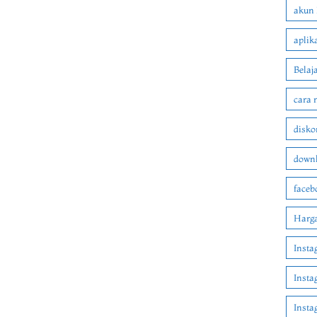
akun 
aplik
Belaj
cara 
disko
downl
faceb
Harga
Insta
Insta
Inst