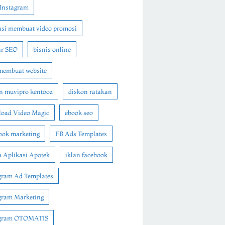
Instagram
asi membuat video promosi
ar SEO
bisnis online
membuat website
n muvipro kentooz
diskon ratakan
oad Video Magic
ebook seo
ook marketing
FB Ads Templates
 Aplikasi Apotek
iklan facebook
gram Ad Templates
gram Marketing
agram OTOMATIS