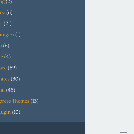
ng
(2)
oz
(6)
s
(21)
tegori
(1)
o
(6)
ce
(4)
are
(69)
ates
(30)
ial
(48)
press Themes
(13)
lugin
(10)