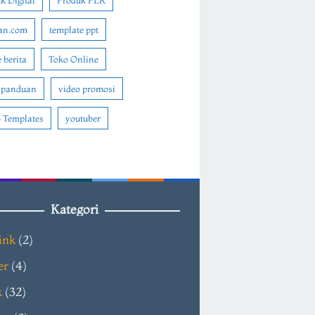
k Digital
Produk PLR
an.com
template ppt
 berita
Toko Online
 panduan
video promosi
 Templates
youtuber
Kategori
ink
(2)
er
(4)
k
(32)