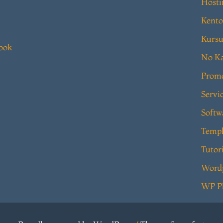
Hosti
Kento
Kursu
book
No Ka
Prom
Servi
Softw
Templ
Tutor
Word
WP P