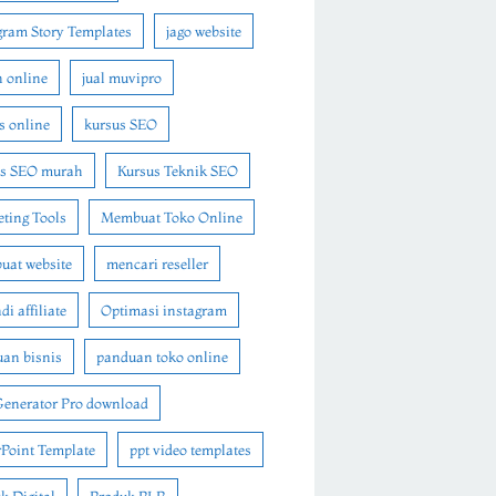
gram Story Templates
jago website
n online
jual muvipro
s online
kursus SEO
us SEO murah
Kursus Teknik SEO
ting Tools
Membuat Toko Online
at website
mencari reseller
i affiliate
Optimasi instagram
an bisnis
panduan toko online
Generator Pro download
Point Template
ppt video templates