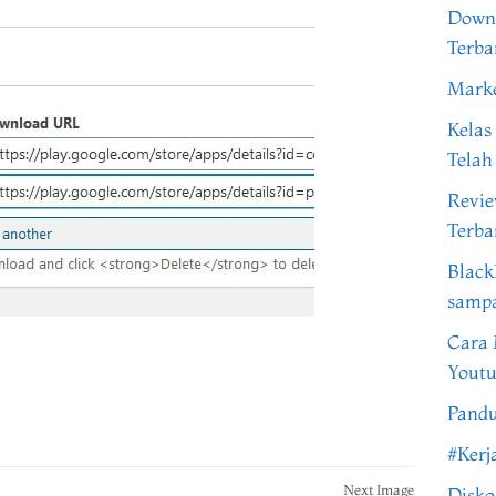
Downl
Terba
Marke
Kelas
Telah
Revi
Terba
Black
samp
Cara 
Youtu
Pandu
#Kerj
Next Image
Disko