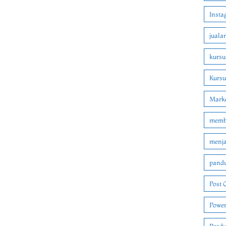
Insta
juala
kursu
Kurs
Marke
membu
menjad
pandu
Post 
Power