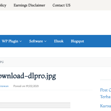
olicy
Earnings Disclaimer
Contact US
WP Plugin
Software
Ebook
Blogspot
JPG
wnload-dlpro.jpg
 irawan
Posted on
19/02/2021
Post 
Terba
Kursu