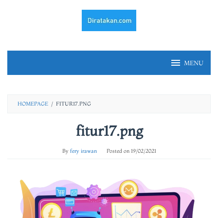
Skip
to
content
MENU
HOMEPAGE
/
FITUR17.PNG
fitur17.png
By
fery irawan
Posted on
19/02/2021