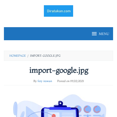
Skip
to
content
MENU
HOMEPAGE
/
IMPORT-GOOGLE.JPG
import-google.jpg
By
fery irawan
Posted on
19/02/2021