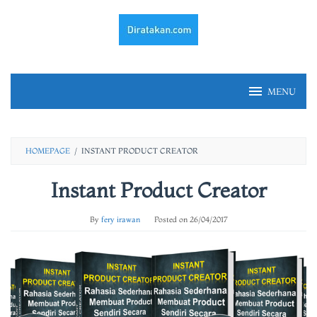
Skip
to
content
MENU
HOMEPAGE
/
INSTANT PRODUCT CREATOR
Instant Product Creator
By
fery irawan
Posted on
26/04/2017