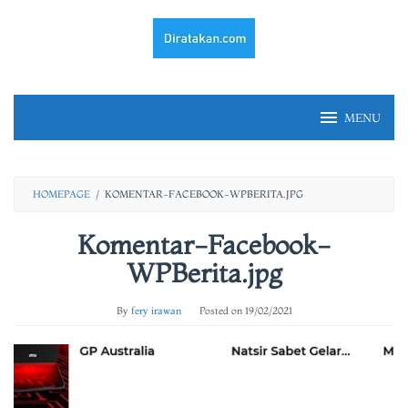
Skip
to
content
MENU
HOMEPAGE
/
KOMENTAR-FACEBOOK-WPBERITA.JPG
Komentar-Facebook-
WPBerita.jpg
By
fery irawan
Posted on
19/02/2021