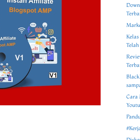
Downl
Terba
Marke
Kelas
Telah
Revi
Terba
Black
samp
Cara 
Youtu
Pandu
#Kerj
Disko