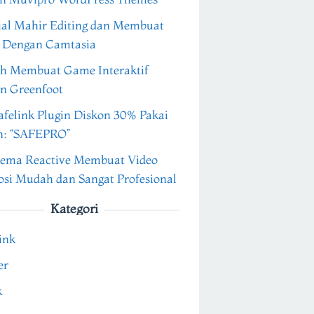
ial Mahir Editing dan Membuat
 Dengan Camtasia
h Membuat Game Interaktif
n Greenfoot
felink Plugin Diskon 30% Pakai
n: “SAFEPRO”
ema Reactive Membuat Video
si Mudah dan Sangat Profesional
Kategori
ink
er
k