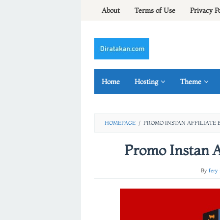
Skip
About
Terms of Use
Privacy P
to
content
Home
Hosting
Theme
HOMEPAGE
/
PROMO INSTAN AFFILIATE 
Promo Instan A
By
fery