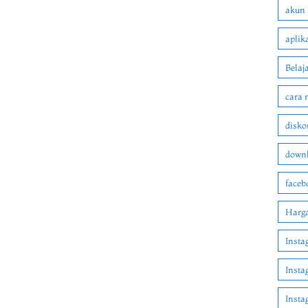
akun 
aplik
Belaj
cara 
disko
downl
faceb
Harga
Insta
Insta
Inst