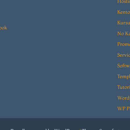
Hosti
Kento
Kursu
book
No Ka
Prom
Servi
Softw
Templ
Tutor
Word
WP P