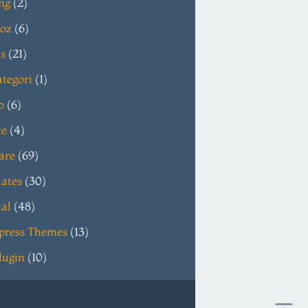
ng
(2)
oz
(6)
s
(21)
tegori
(1)
o
(6)
ce
(4)
are
(69)
ates
(30)
ial
(48)
press Themes
(13)
lugin
(10)