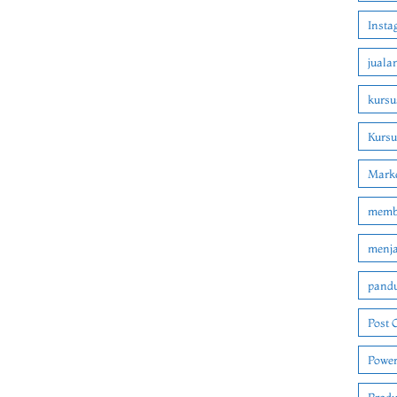
Insta
juala
kursu
Kurs
Marke
membu
menjad
pandu
Post 
Power