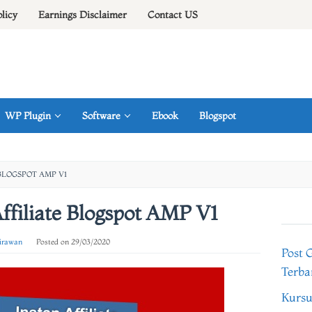
olicy
Earnings Disclaimer
Contact US
WP Plugin
Software
Ebook
Blogspot
BLOGSPOT AMP V1
ffiliate Blogspot AMP V1
 irawan
Posted on
29/03/2020
Post 
Terba
Kursu