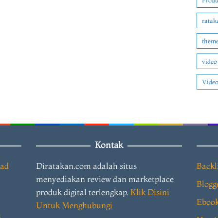
Produ
ratak
theme
video
Video
Kontak
oad
Diratakan.com adalah situs
Backl
menyediakan review dan marketplace
Blogg
produk digital terlengkap.
Klik Disini
Eboo
Untuk Menghubungi
i