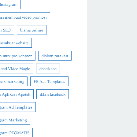
Instagram
asi membuat video promosi
ar SEO
bisnis online
membuat website
n muvipro kentooz
diskon ratakan
oad Video Magic
ebook seo
ook marketing
FB Ads Templates
 Aplikasi Apotek
iklan facebook
gram Ad Templates
gram Marketing
agram OTOMATIS