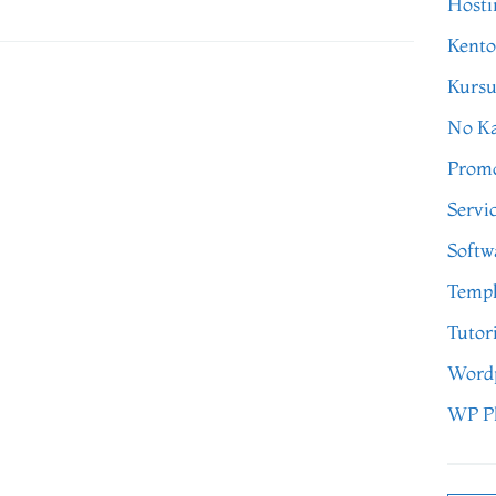
Hosti
Kento
Kursu
No Ka
Prom
Servi
Softw
Templ
Tutor
Word
WP P