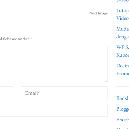
Tutor
Next Image
Video
Muda
denga
d fields are marked
*
WP Sa
Kupo
Decin
Promo
Backl
Blogg
Eboo