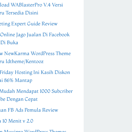
oad WABlasterPro V.4 Versi
ru Tersedia Disini
ting Expert Guide Review
 Online Jago Jualan Di Facebook
 Di Buka
ew NewKarma WordPress Theme
ru Idtheme/Kentooz
Friday Hosting Ini Kasih Diskon
ai 86% Mantap
Mudah Mendapat 1000 Subcriber
be Dengan Cepat
an FB Ads Pemula Review
a 10 Menit v 2.0
n Muvipro WordPress Themes