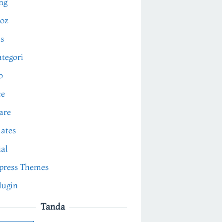
ng
oz
s
tegori
o
ce
are
ates
ial
press Themes
lugin
Tanda