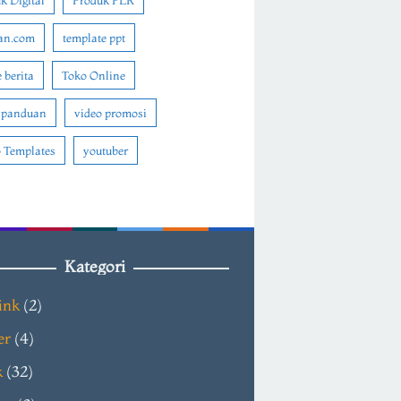
k Digital
Produk PLR
an.com
template ppt
 berita
Toko Online
 panduan
video promosi
 Templates
youtuber
Kategori
ink
(2)
er
(4)
k
(32)