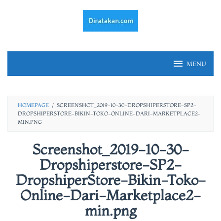
Skip
to
content
MENU
HOMEPAGE
/
SCREENSHOT_2019-10-30-DROPSHIPERSTORE-SP2-
DROPSHIPERSTORE-BIKIN-TOKO-ONLINE-DARI-MARKETPLACE2-
MIN.PNG
Screenshot_2019-10-30-
Dropshiperstore-SP2-
DropshiperStore-Bikin-Toko-
Online-Dari-Marketplace2-
min.png