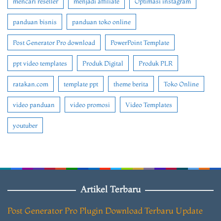
mencari reseller
menjadi affiliate
Optimasi instagram
panduan bisnis
panduan toko online
Post Generator Pro download
PowerPoint Template
ppt video templates
Produk Digital
Produk PLR
ratakan.com
template ppt
theme berita
Toko Online
video panduan
video promosi
Video Templates
youtuber
Artikel Terbaru
Post Generator Pro Plugin Download Terbaru Update