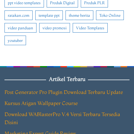
ppt video templates
Produk Digital
Produk PLR
ratakan.com
template ppt
theme berita
Toko Online
video panduan
video promosi
Video Templates
youtuber
Artikel Terbaru
Post Generator Pro Plugin Download Terbaru Update
Kursus Atigan Wallpaper Course
Download WABlasterPro V.4 Versi Terbaru Tersedia
Disini
Marketing Expert Guide Review