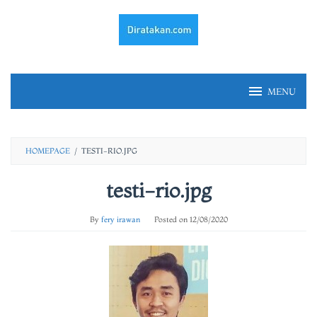
Skip
to
content
MENU
HOMEPAGE
/
TESTI-RIO.JPG
testi-rio.jpg
By
fery irawan
Posted on
12/08/2020