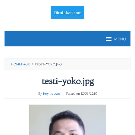
Skip
to
content
MENU
HOMEPAGE
/
TESTI-YOKO.JPG
testi-yoko.jpg
By
fery irawan
Posted on
12/08/2020