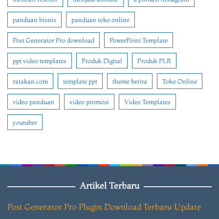
panduan bisnis
panduan toko online
Post Generator Pro download
PowerPoint Template
ppt video templates
Produk Digital
Produk PLR
ratakan.com
template ppt
theme berita
Toko Online
video panduan
video promosi
Video Templates
youtuber
Artikel Terbaru
Post Generator Pro Plugin Download Terbaru Update