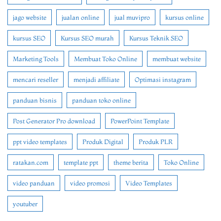
jago website
jualan online
jual muvipro
kursus online
kursus SEO
Kursus SEO murah
Kursus Teknik SEO
Marketing Tools
Membuat Toko Online
membuat website
mencari reseller
menjadi affiliate
Optimasi instagram
panduan bisnis
panduan toko online
Post Generator Pro download
PowerPoint Template
ppt video templates
Produk Digital
Produk PLR
ratakan.com
template ppt
theme berita
Toko Online
video panduan
video promosi
Video Templates
youtuber