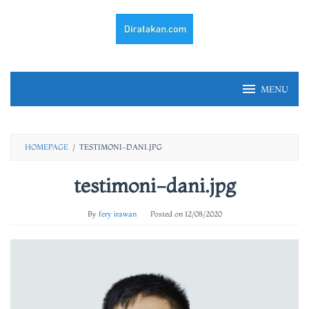
Skip
to
content
MENU
HOMEPAGE
/
TESTIMONI-DANI.JPG
testimoni-dani.jpg
By
fery irawan
Posted on
12/08/2020