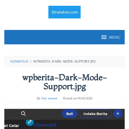
Skip
to
content
MENU
HOMEPAGE
/
WPBERITA-DARK-MODE-SUPPORT.JPG
wpberita-Dark-Mode-
Support.jpg
By
fery irawan
Posted on
19/02/2021