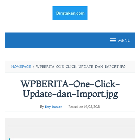
Skip
to
content
MENU
HOMEPAGE
/
WPBERITA-ONE-CLICK-UPDATE-DAN-IMPORT.JPG
WPBERITA-One-Click-
Update-dan-Import.jpg
By
fery irawan
Posted on
19/02/2021