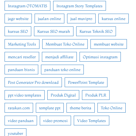
Instagram OTOMATIS
Instagram Story Templates
jago website
jualan online
jual muvipro
kursus online
kursus SEO
Kursus SEO murah
Kursus Teknik SEO
Marketing Tools
Membuat Toko Online
membuat website
mencari reseller
menjadi affiliate
Optimasi instagram
panduan bisnis
panduan toko online
Post Generator Pro download
PowerPoint Template
ppt video templates
Produk Digital
Produk PLR
ratakan.com
template ppt
theme berita
Toko Online
video panduan
video promosi
Video Templates
youtuber